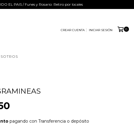
ODO EL PAIS / Funes y Rosario: Retiro por locales
0
CREAR CUENTA
INICIAR SESIÓN
SOTROS
GRAMINEAS
50
ento
pagando con Transferencia o depósito