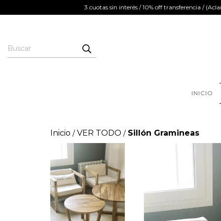
3 cuotas sin interés / 10% off transferencia / (
INICIO
Inicio
VER TODO
Sillón Gramineas
/
/