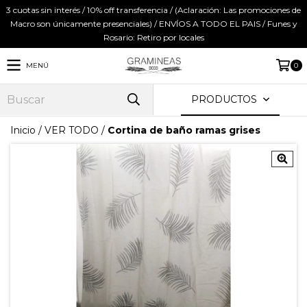
3 cuotas sin interés / 10% off transferencia / (Aclaración: Las promociones de
Macro son únicamente presenciales) / ENVÍOS A TODO EL PAIS / Funes y
Rosario: Retiro por locales
MENÚ
0
PRODUCTOS
Inicio
/
VER TODO
/
Cortina de baño ramas grises