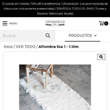
3 cuotas sin interés / 10% off transferencia / (Aclaración: Las promociones de
Macro son únicamente presenciales) / ENVÍOS A TODO EL PAIS / Funes y
Rosario: Retiro por locales
MENÚ
0
PRODUCTOS
Inicio
/
VER TODO
/
Alfombra lisa 1 - 1.10m